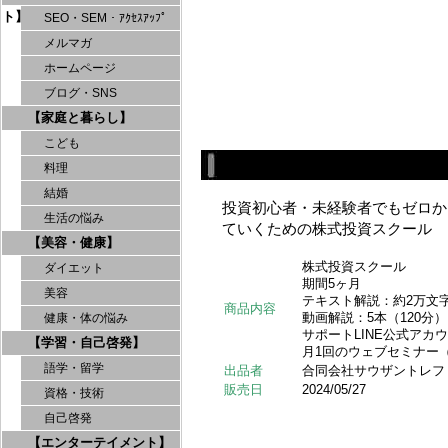
ト】
SEO・SEM・ｱｸｾｽｱｯﾌﾟ
メルマガ
ホームページ
ブログ・SNS
【家庭と暮らし】
こども
料理
結婚
投資初心者・未経験者でもゼロか
生活の悩み
ていくための株式投資スクール
【美容・健康】
株式投資スクール
ダイエット
期間5ヶ月
美容
テキスト解説：約2万文
商品内容
動画解説：5本（120分）
健康・体の悩み
サポートLINE公式アカ
【学習・自己啓発】
月1回のウェブセミナー（
語学・留学
出品者
合同会社サウザントレフ
販売日
2024/05/27
資格・技術
自己啓発
【エンターテイメント】