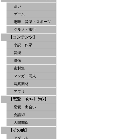
占い
ゲーム
趣味・音楽・スポーツ
グルメ・旅行
【コンテンツ】
小説・作家
音楽
映像
素材集
マンガ・同人
写真素材
アプリ
【恋愛・ｺﾐｭﾆｹｰｼｮﾝ】
恋愛・出会い
会話術
人間関係
【その他】
アダルト