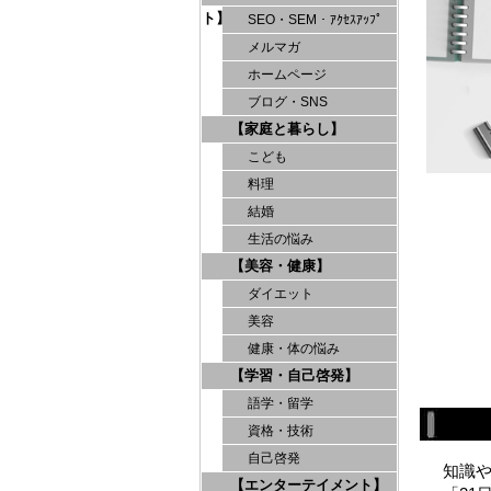
ト】
SEO・SEM・ｱｸｾｽｱｯﾌﾟ
メルマガ
ホームページ
ブログ・SNS
【家庭と暮らし】
こども
料理
結婚
生活の悩み
【美容・健康】
ダイエット
美容
健康・体の悩み
【学習・自己啓発】
語学・留学
資格・技術
自己啓発
知識
【エンターテイメント】