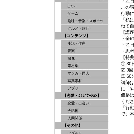
「21
占い
この
行動に
ゲーム
「私
趣味・音楽・スポーツ
ねて
グルメ・旅行
【講
【コンテンツ】
・全6
小説・作家
・21
・思
音楽
【特
映像
① 3
素材集
② 3
マンガ・同人
③ 6
写真素材
講師
に「
アプリ
価格は
【恋愛・ｺﾐｭﾆｹｰｼｮﾝ】
くだ
恋愛・出会い
「行
会話術
で、
人間関係
【その他】
アダルト