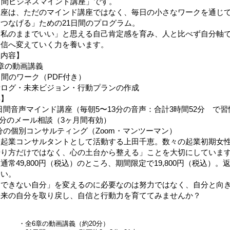
日間ビジネスマインド講座」です。
講座は、ただのマインド講座ではなく、毎日の小さなワークを通じ
つなげる」ための21日間のプログラム。
は私のままでいい」と思える自己肯定感を育み、人と比べず自分軸
自信へ変えていく力を養います。
座内容】
章の動画講義
日間のワーク（PDF付き）
考ログ・未来ビジョン・行動プランの作成
典】
0日間音声マインド講座（毎朝5〜13分の音声：合計3時間52分 で
回分のメール相談（3ヶ月間有効）
0分の個別コンサルティング（Zoom・マンツーマン）
は起業コンサルタントとして活動する上田千恵。数々の起業初期女
やり方だけではなく、心の土台から整える」ことを大切にしていま
通常49,800円（税込）のところ、期間限定で19,800円（税込）
さい。
動できない自分」を変えるのに必要なのは努力ではなく、自分と向き
本来の自分を取り戻し、自信と行動力を育ててみませんか？
・全6章の動画講義（約20分）