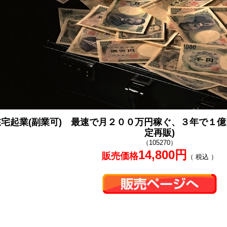
在宅起業(副業可) 最速で月２００万円稼ぐ、３年で１
定再販)
（105270）
14,800円
販売価格
（ 税込 ）