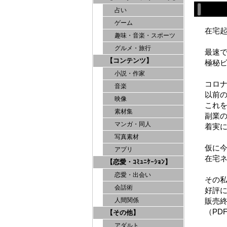
占い
ゲーム
在宅起
趣味・音楽・スポーツ
グルメ・旅行
最速
【コンテンツ】
極秘ビ
小説・作家
コロ
音楽
以前
映像
これ
素材集
副業
マンガ・同人
着実
写真素材
仮に
アプリ
在宅
【恋愛・ｺﾐｭﾆｹｰｼｮﾝ】
恋愛・出会い
その
会話術
好評
販売
人間関係
（PDF
【その他】
アダルト