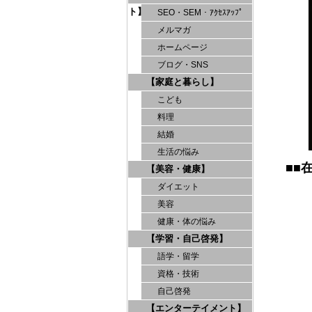
ト】
SEO・SEM・ｱｸｾｽｱｯﾌﾟ
メルマガ
ホームページ
ブログ・SNS
【家庭と暮らし】
こども
料理
結婚
生活の悩み
■■
【美容・健康】
ダイエット
美容
健康・体の悩み
【学習・自己啓発】
語学・留学
資格・技術
自己啓発
【エンターテイメント】