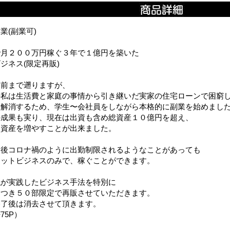
業(副業可)
で月２００万円稼ぐ３年で１億円を築いた
ジネス(限定再販)
ナ前まで遡りますが、
の私は生活費と家庭の事情から引き継いだ実家の住宅ローンで困窮
を解消するため、学生〜会社員をしながら本格的に副業を始めまし
の成果も実り、現在は出資も含め総資産１０億円を超え、
に資産を増やすことが出来ました。
今後コロナ禍のように出勤制限されるようなことがあっても
ネットビジネスのみで、稼ぐことができます。
私が実践したビジネス手法を特別に
につき５０部限定で再販させていただきます。
終了後は消去させて頂きます。
75P）