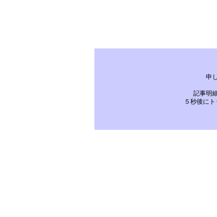
申
記事明
５秒後にト