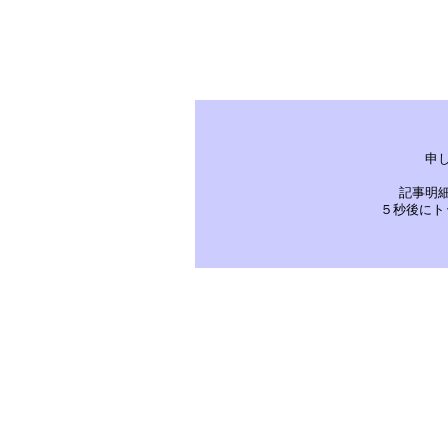
申
記事明
５秒後にト