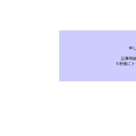
申
記事明
５秒後にト