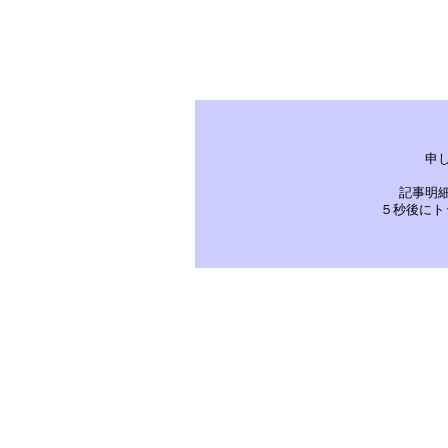
申
記事明
５秒後にト