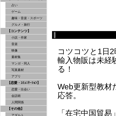
占い
ゲーム
趣味・音楽・スポーツ
グルメ・旅行
【コンテンツ】
小説・作家
音楽
コツコツと1日
映像
素材集
輸入物販は未経
マンガ・同人
る！
写真素材
アプリ
【恋愛・ｺﾐｭﾆｹｰｼｮﾝ】
Web更新型教
恋愛・出会い
応答。
会話術
人間関係
【その他】
「在宅中国貿易
アダルト