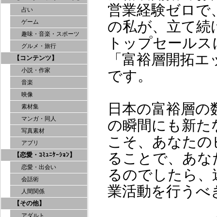
営業経験ゼロで
占い
の私が、立て続
ゲーム
趣味・音楽・スポーツ
トップセールス
グルメ・旅行
「富裕層開拓エ
【コンテンツ】
小説・作家
です。
音楽
映像
日本の富裕層の
素材集
マンガ・同人
の瞬間にも新た
写真素材
こそ、あなたの
アプリ
ることで、あな
【恋愛・ｺﾐｭﾆｹｰｼｮﾝ】
恋愛・出会い
るのでしたら、
会話術
業活動を行うべ
人間関係
【その他】
アダルト