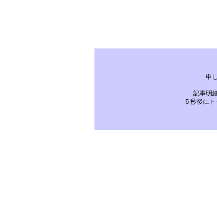
申
記事明
５秒後にト