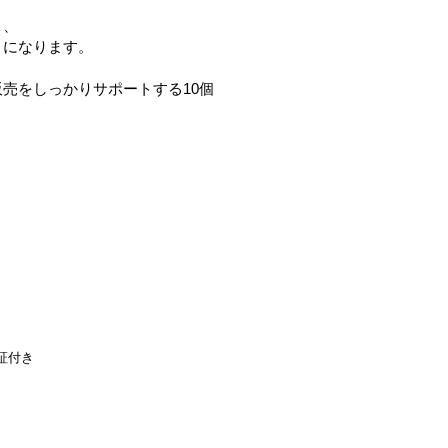
き、
うになります。
売をしっかりサポートする10個
証付き