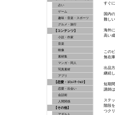
すぐ
占い
ゲーム
国内
趣味・音楽・スポーツ
難し
グルメ・旅行
海外
【コンテンツ】
高い
小説・作家
音楽
映像
この
無在
素材集
マンガ・同人
出品
写真素材
継続
アプリ
【恋愛・ｺﾐｭﾆｹｰｼｮﾝ】
短期間
恋愛・出会い
講師は
会話術
ステ
人間関係
階段
【その他】
つク
アダルト