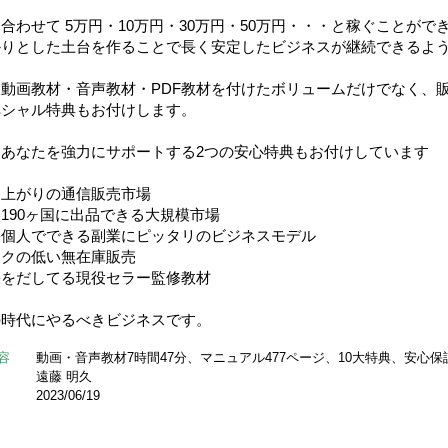
合わせて 5万円・10万円・30万円・50万円・・・と稼ぐことがで
かりとした土台を作ることで長く安定したビジネスが継続できるよ
動画教材・音声教材・PDF教材を付けたボリュームだけでなく、販
ペシャル特典もお付けします。
にあなたを強力にサポートする2つの安心特典もお付けしています
肩上がりの通信販売市場
190ヶ国に出品できる大規模市場
宅個人でできる副業にピッタリのビジネスモデル
スクの低い無在庫販売
果をだしてる現役セラー監修教材
の時代にやるべきビジネスです。
容
動画・音声教材7時間47分、マニュアル477ページ、10大特典、安心保
遠藤 明久
2023/06/19