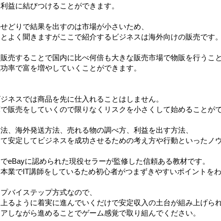
に利益に結びつけることができます。
のせどりで結果を出すのは市場が小さいため、
いとよく聞きますがここで紹介するビジネスは海外向けの販売です
に販売することで国内に比べ何倍も大きな販売市場で物販を行うこ
成功率で富を増やしていくことができます。
ビジネスでは商品を先に仕入れることはしません。
庫で販売をしていくので限りなくリスクを小さくして始めることが
方法、海外発送方法、売れる物の調べ方、利益を出す方法、
して安定してビジネスを成功させるための考え方や行動といったノ
でeBayに認められた現役セラーが監修した信頼ある教材です。
本業でIT講師をしているため初心者がつまずきやすいポイントを
ップバイステップ方式なので、
を上るように着実に進んでいくだけで安定収入の土台が組み上げら
リアしながら進めることでゲーム感覚で取り組んでください。