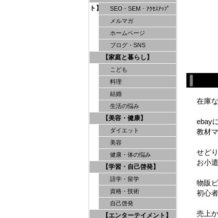
ト】
SEO・SEM・ｱｸｾｽｱｯﾌﾟ
メルマガ
ホームページ
ブログ・SNS
【家庭と暮らし】
こども
料理
結婚
在庫
生活の悩み
【美容・健康】
eba
ダイエット
教材マ
美容
せど
健康・体の悩み
お小
【学習・自己啓発】
語学・留学
物販
資格・技術
初心
自己啓発
売上
【エンターテイメント】