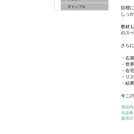
ギャンブル
目標に
しっ
教材も
のス
さら
・右
・世界
・在
・リ
・結
今こ
商品内
出品者
販売日