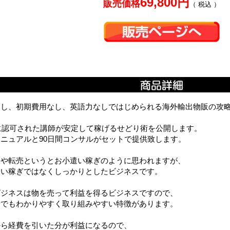
69,800円
販売価格
（ 税込 ）
なし、初期費用なし、英語力なしではじめられる海外輸出物販の攻
yに認可された講師が安定して稼げるせどり術を公開します。
ニュアルと90日間コンサルがセットで提供致します。
りや転売というとお小遣い稼ぎのように思われますが、
遣い稼ぎではなくしっかりとしたビジネスです。
ビジネスは物を売って利益を得るビジネスですので、
者でもわかりやすく取り組みやすい特徴があります。
から経費を引いた分が利益になるので、