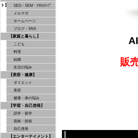
ト】
SEO・SEM・ｱｸｾｽｱｯﾌﾟ
メルマガ
ホームページ
ブログ・SNS
【家庭と暮らし】
A
こども
料理
販
結婚
生活の悩み
【美容・健康】
ダイエット
美容
健康・体の悩み
【学習・自己啓発】
語学・留学
資格・技術
自己啓発
【エンターテイメント】