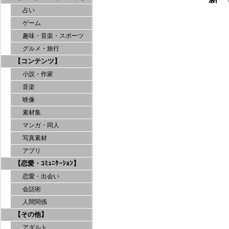
占い
ゲーム
趣味・音楽・スポーツ
グルメ・旅行
【コンテンツ】
小説・作家
音楽
映像
素材集
マンガ・同人
写真素材
アプリ
【恋愛・ｺﾐｭﾆｹｰｼｮﾝ】
恋愛・出会い
会話術
人間関係
【その他】
アダルト