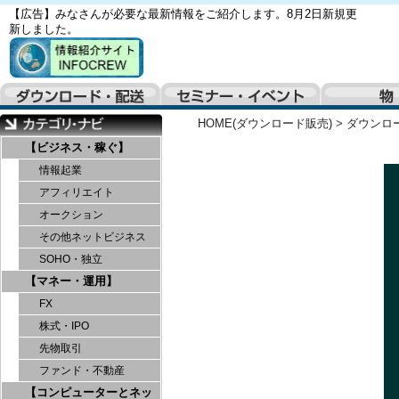
【広告】みなさんが必要な最新情報をご紹介します。8月2日新規更
新しました。
HOME(ダウンロード販売)
>
ダウンロ
【ビジネス・稼ぐ】
情報起業
アフィリエイト
オークション
その他ネットビジネス
SOHO・独立
【マネー・運用】
FX
株式・IPO
先物取引
ファンド・不動産
【コンピューターとネッ