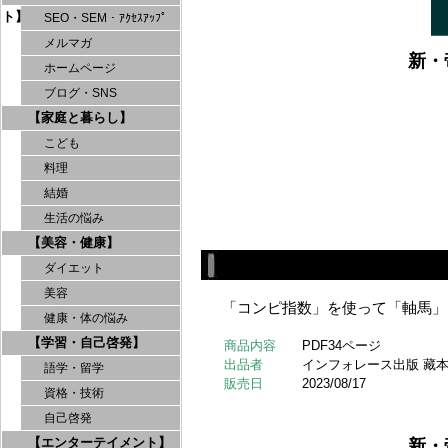
ト】
SEO・SEM・ｱｸｾｽｱｯﾌﾟ
メルマガ
新・
ホームページ
ブログ・SNS
【家庭と暮らし】
こども
料理
結婚
生活の悩み
【美容・健康】
ダイエット
美容
「コンピ指数」を使って「軸馬」
健康・体の悩み
【学習・自己啓発】
商品内容
PDF34ページ
出品者
インフォレース出版 藏
語学・留学
販売日
2023/08/17
資格・技術
自己啓発
【エンターテイメント】
新・