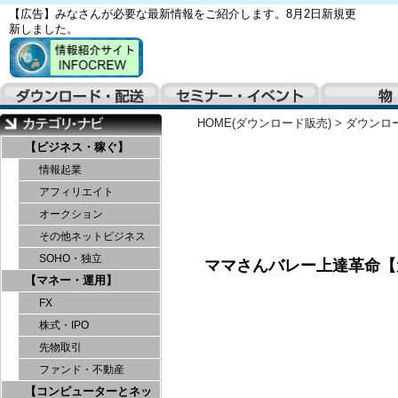
【広告】みなさんが必要な最新情報をご紹介します。8月2日新規更
新しました。
HOME(ダウンロード販売)
>
ダウンロ
【ビジネス・稼ぐ】
情報起業
アフィリエイト
オークション
その他ネットビジネス
SOHO・独立
ママさんバレー上達革命【
【マネー・運用】
FX
株式・IPO
先物取引
ファンド・不動産
【コンピューターとネッ