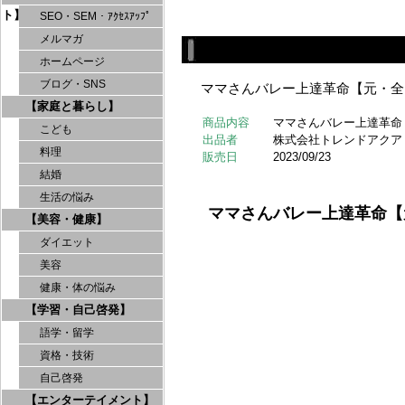
ト】
SEO・SEM・ｱｸｾｽｱｯﾌﾟ
メルマガ
ホームページ
ブログ・SNS
ママさんバレー上達革命【元・全
【家庭と暮らし】
商品内容
ママさんバレー上達革命
こども
出品者
株式会社トレンドアクア
料理
販売日
2023/09/23
結婚
生活の悩み
ママさんバレー上達革命【
【美容・健康】
ダイエット
美容
健康・体の悩み
【学習・自己啓発】
語学・留学
資格・技術
自己啓発
【エンターテイメント】