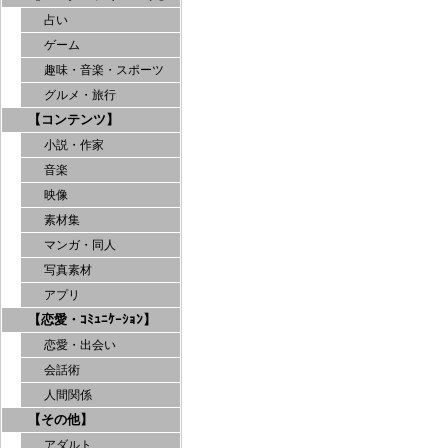
占い
ゲーム
趣味・音楽・スポーツ
グルメ・旅行
【コンテンツ】
小説・作家
音楽
映像
素材集
マンガ・同人
写真素材
アプリ
【恋愛・ｺﾐｭﾆｹｰｼｮﾝ】
恋愛・出会い
会話術
人間関係
【その他】
アダルト