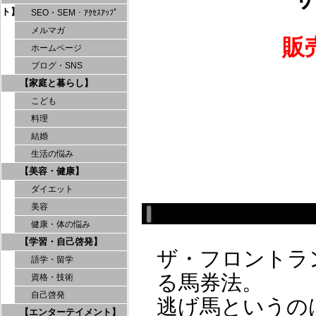
ト】
SEO・SEM・ｱｸｾｽｱｯﾌﾟ
メルマガ
販
ホームページ
ブログ・SNS
【家庭と暮らし】
こども
料理
結婚
生活の悩み
【美容・健康】
ダイエット
美容
健康・体の悩み
【学習・自己啓発】
ザ・フロントラ
語学・留学
る馬券法。
資格・技術
自己啓発
逃げ馬というの
【エンターテイメント】