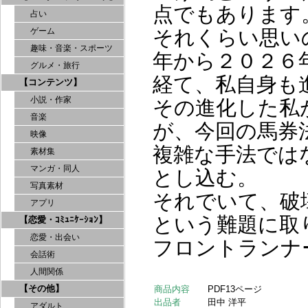
点でもあります
占い
それくらい思い
ゲーム
趣味・音楽・スポーツ
年から２０２６
グルメ・旅行
経て、私自身も
【コンテンツ】
小説・作家
その進化した私
音楽
が、今回の馬券
映像
複雑な手法では
素材集
マンガ・同人
とし込む。
写真素材
それでいて、破
アプリ
という難題に取
【恋愛・ｺﾐｭﾆｹｰｼｮﾝ】
恋愛・出会い
フロントランナ
会話術
人間関係
【その他】
商品内容
PDF13ページ
出品者
田中 洋平
アダルト