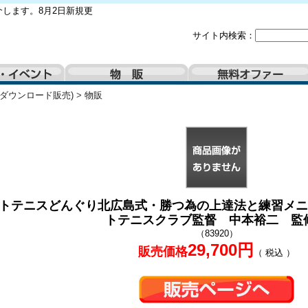
します。8月2日新規更
サイト内検索：
(ダウンロード販売)
>
物販
トテニスどんぐり北広島式・勝つ為の上達法と練習メニ
トテニスクラブ監督 中本裕二 監
（83920）
29,700円
販売価格
（ 税込 ）