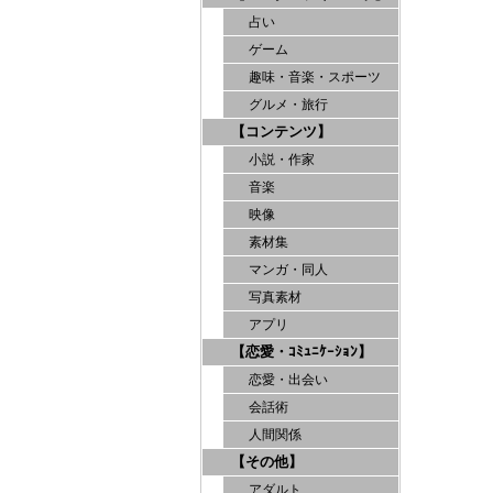
占い
ゲーム
趣味・音楽・スポーツ
グルメ・旅行
【コンテンツ】
小説・作家
音楽
映像
素材集
マンガ・同人
写真素材
アプリ
【恋愛・ｺﾐｭﾆｹｰｼｮﾝ】
恋愛・出会い
会話術
人間関係
【その他】
アダルト