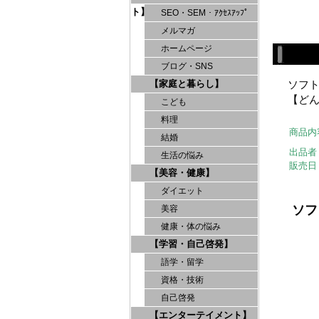
ト】
SEO・SEM・ｱｸｾｽｱｯﾌﾟ
メルマガ
ホームページ
ブログ・SNS
【家庭と暮らし】
ソフ
【ど
こども
料理
商品内
結婚
出品者
生活の悩み
販売日
【美容・健康】
ダイエット
ソフ
美容
健康・体の悩み
【学習・自己啓発】
語学・留学
資格・技術
自己啓発
【エンターテイメント】