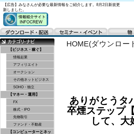
【広告】みなさんが必要な最新情報をご紹介します。8月2日新規更
新しました。
HOME(ダウンロー
【ビジネス・稼ぐ】
情報起業
アフィリエイト
オークション
その他ネットビジネス
SOHO・独立
【マネー・運用】
ありがとうタ
FX
卒煙ステップ
株式・IPO
先物取引
して、大
ファンド・不動産
【コンピューターとネッ