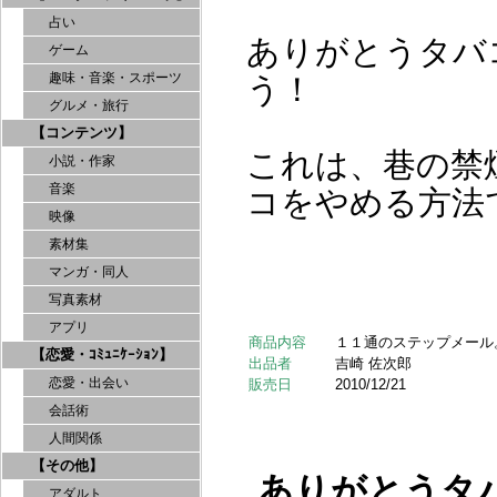
占い
ありがとうタバ
ゲーム
趣味・音楽・スポーツ
う！
グルメ・旅行
【コンテンツ】
これは、巷の禁
小説・作家
音楽
コをやめる方法
映像
素材集
マンガ・同人
写真素材
アプリ
商品内容
１１通のステップメール
【恋愛・ｺﾐｭﾆｹｰｼｮﾝ】
出品者
吉崎 佐次郎
恋愛・出会い
販売日
2010/12/21
会話術
人間関係
【その他】
ありがとうタ
アダルト