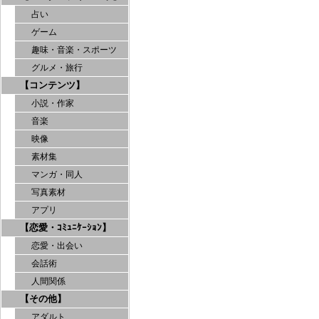
占い
ゲーム
趣味・音楽・スポーツ
グルメ・旅行
【コンテンツ】
小説・作家
音楽
映像
素材集
マンガ・同人
写真素材
アプリ
【恋愛・ｺﾐｭﾆｹｰｼｮﾝ】
恋愛・出会い
会話術
人間関係
【その他】
アダルト