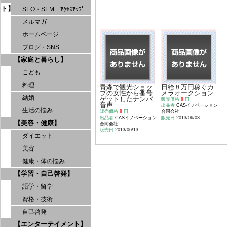
ト】
SEO・SEM・ｱｸｾｽｱｯﾌﾟ
メルマガ
ホームページ
ブログ・SNS
【家庭と暮らし】
こども
料理
青森で観光ショッ
日給８万円稼ぐカ
プの女性から番号
メラオークション
結婚
ゲットしたナンパ
販売価格
0
円
音声
出品者
CASイノベーション
生活の悩み
販売価格
0
円
合同会社
出品者
CASイノベーション
販売日
2013/06/03
【美容・健康】
合同会社
販売日
2013/06/13
ダイエット
美容
健康・体の悩み
【学習・自己啓発】
語学・留学
資格・技術
自己啓発
【エンターテイメント】