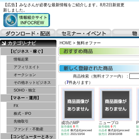
【広告】みなさんが必要な最新情報をご紹介します。8月2日新規更
新しました。
HOME
>
無料オファー
【ビジネス・稼ぐ】
情報起業
アフィリエイト
オークション
商品検索（無料オファー内）：
（
7
件あります）
その他ネットビジネス
SOHO・独立
【マネー・運用】
FX
株式・IPO
先物取引
成功のMP
ニュープロ
P
販売価格
0
円
販売価格
0
円
ファンド・不動産
出品者
株式会社proceed
出品者
株式会社proceed
販売日
2021/10/04
販売日
2019/10/08
【コンピューターとネッ