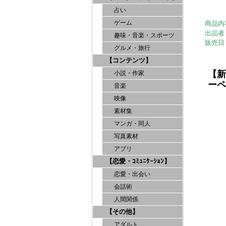
占い
ゲーム
商品内
出品者
趣味・音楽・スポーツ
販売日
グルメ・旅行
【コンテンツ】
【新
小説・作家
ーペ
音楽
映像
素材集
マンガ・同人
写真素材
アプリ
【恋愛・ｺﾐｭﾆｹｰｼｮﾝ】
恋愛・出会い
会話術
人間関係
【その他】
アダルト