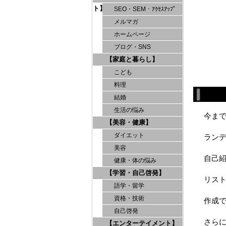
ト】
SEO・SEM・ｱｸｾｽｱｯﾌﾟ
メルマガ
ホームページ
ブログ・SNS
【家庭と暮らし】
こども
料理
結婚
生活の悩み
今ま
【美容・健康】
ダイエット
ラン
美容
自己紹
健康・体の悩み
【学習・自己啓発】
リス
語学・留学
資格・技術
作成
自己啓発
さら
【エンターテイメント】