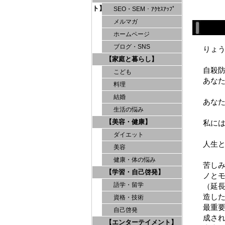
ト】
SEO・SEM・ｱｸｾｽｱｯﾌﾟ
メルマガ
ホームページ
ブログ・SNS
りょ
【家庭と暮らし】
自殺
こども
あな
料理
結婚
あな
生活の悩み
【美容・健康】
私に
ダイエット
人生
美容
健康・体の悩み
苦し
【学習・自己啓発】
ノと
語学・留学
（延
造し
資格・技術
最重
自己啓発
成さ
【エンターテイメント】