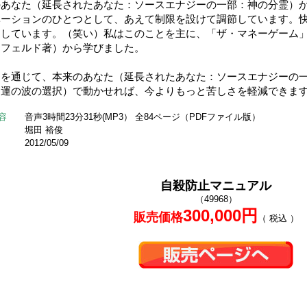
のあなた（延長されたあなた：ソースエナジーの一部：神の分霊）
ベーションのひとつとして、あえて制限を設けて調節しています。
造しています。（笑い）私はこのことを主に、「ザ・マネーゲーム
ンフェルド著）から学びました。
たを通じて、本来のあなた（延長されたあなた：ソースエナジーの
（運の波の選択）で動かせれば、今よりもっと苦しさを軽減できま
容
音声3時間23分31秒(MP3） 全84ページ（PDFファイル版）
堀田 裕俊
2012/05/09
自殺防止マニュアル
（49968）
300,000円
販売価格
（ 税込 ）