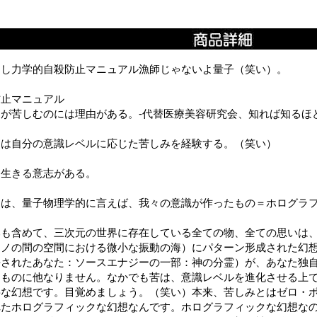
うし力学的自殺防止マニュアル漁師じゃないよ量子（笑い）。
防止マニュアル
たが苦しむのには理由がある。-代替医療美容研究会、知れば知るほ
たは自分の意識レベルに応じた苦しみを経験する。（笑い）
は生きる意志がある。
とは、量子物理学的に言えば、我々の意識が作ったもの＝ホログラ
みも含めて、三次元の世界に存在している全ての物、全ての思いは
モノの間の空間における微小な振動の海）にパターン形成された幻
長されたあなた：ソースエナジーの一部：神の分霊）が、あなた独
たものに他なりません。なかでも苦は、意識レベルを進化させる上
要な幻想です。目覚めましょう。（笑い）本来、苦しみとはゼロ・
れたホログラフィックな幻想なんです。ホログラフィックな幻想な