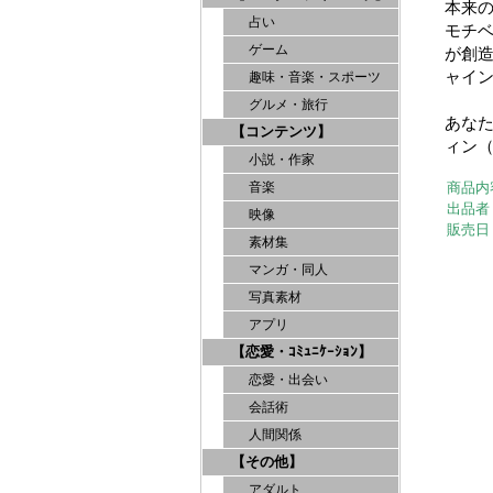
本来
占い
モチ
ゲーム
が創
ャイ
趣味・音楽・スポーツ
グルメ・旅行
あな
【コンテンツ】
ィン
小説・作家
商品内
音楽
出品者
映像
販売日
素材集
マンガ・同人
写真素材
アプリ
【恋愛・ｺﾐｭﾆｹｰｼｮﾝ】
恋愛・出会い
会話術
人間関係
【その他】
アダルト