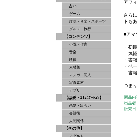
アフ
占い
ゲーム
さら
トも
趣味・音楽・スポーツ
グルメ・旅行
■ア
【コンテンツ】
小説・作家
・初期
音楽
気軽
・書
映像
・ペ
素材集
書籍
マンガ・同人
写真素材
つま
アプリ
商品内
【恋愛・ｺﾐｭﾆｹｰｼｮﾝ】
出品者
恋愛・出会い
販売日
会話術
人間関係
【その他】
アダルト