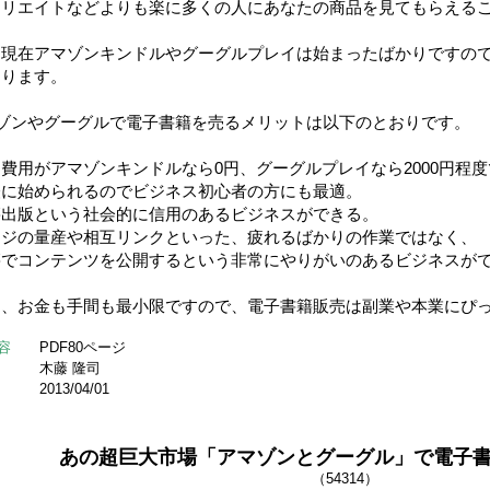
ィリエイトなどよりも楽に多くの人にあなたの商品を見てもらえる
に現在アマゾンキンドルやグーグルプレイは始まったばかりですの
あります。
マゾンやグーグルで電子書籍を売るメリットは以下のとおりです。
費用がアマゾンキンドルなら0円、グーグルプレイなら2000円程度
に始められるのでビジネス初心者の方にも最適。
籍出版という社会的に信用のあるビジネスができる。
ージの量産や相互リンクといった、疲れるばかりの作業ではなく、
でコンテンツを公開するという非常にやりがいのあるビジネスが
り、お金も手間も最小限ですので、電子書籍販売は副業や本業にぴ
容
PDF80ページ
木藤 隆司
2013/04/01
あの超巨大市場「アマゾンとグーグル」で電子
（54314）