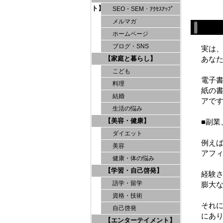
ト】
SEO・SEM・ｱｸｾｽｱｯﾌﾟ
メルマガ
ホームページ
ブログ・SNS
実は
【家庭と暮らし】
あな
こども
電子
料理
紙の
結婚
アで
生活の悩み
【美容・健康】
■副業
ダイエット
例え
美容
アフ
健康・体の悩み
【学習・自己啓発】
経験
語学・留学
膨大
資格・技術
それ
自己啓発
にあ
【エンターテイメント】