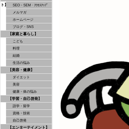
ト】
SEO・SEM・ｱｸｾｽｱｯﾌﾟ
メルマガ
ホームページ
ブログ・SNS
【家庭と暮らし】
こども
料理
結婚
生活の悩み
【美容・健康】
ダイエット
美容
健康・体の悩み
【学習・自己啓発】
語学・留学
資格・技術
自己啓発
【エンターテイメント】