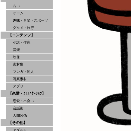
占い
ゲーム
趣味・音楽・スポーツ
グルメ・旅行
【コンテンツ】
小説・作家
音楽
映像
素材集
マンガ・同人
写真素材
アプリ
【恋愛・ｺﾐｭﾆｹｰｼｮﾝ】
恋愛・出会い
会話術
人間関係
【その他】
アダルト