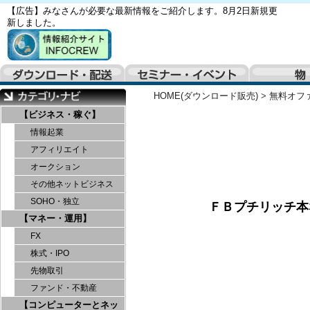
【広告】みなさんが必要な最新情報をご紹介します。8月2日新規更
新しました。
HOME(ダウンロード販売)
>
無料オフ
【ビジネス・稼ぐ】
情報起業
アフィリエイト
オークション
その他ネットビジネス
SOHO・独立
ＦＢプチリッチ本
【マネー・運用】
FX
株式・IPO
先物取引
ファンド・不動産
【コンピューターとネッ