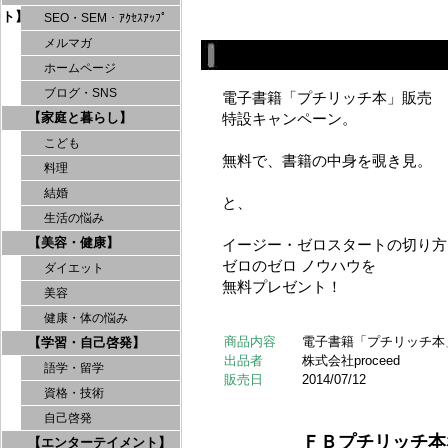
ト】
SEO・SEM・ｱｸｾｽｱｯﾌﾟ
メルマガ
ホームページ
ブログ・SNS
電子書籍「プチリッチ本」販売
【家庭と暮らし】
特設キャンペーン。
こども
無料で、書籍の中身を覗き見。
料理
結婚
と、
生活の悩み
【美容・健康】
イージー・ゼロスタートの切り方
ゼロのゼロ ノウハウを
ダイエット
無料プレゼント！
美容
健康・体の悩み
商品内容
電子書籍「プチリッチ本
【学習・自己啓発】
出品者
株式会社proceed
語学・留学
販売日
2014/07/12
資格・技術
自己啓発
ＦＢプチリッチ本
【エンターテイメント】