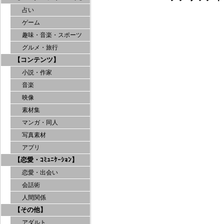
占い
ゲーム
趣味・音楽・スポーツ
グルメ・旅行
【コンテンツ】
小説・作家
音楽
映像
素材集
マンガ・同人
写真素材
アプリ
【恋愛・ｺﾐｭﾆｹｰｼｮﾝ】
恋愛・出会い
会話術
人間関係
【その他】
アダルト