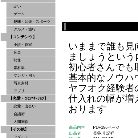
占い
ゲーム
趣味・音楽・スポーツ
グルメ・旅行
【コンテンツ】
いままで誰も見
小説・作家
音楽
ましょうという
映像
初心者さんでも
素材集
基本的なノウハ
マンガ・同人
写真素材
ヤフオク経験者
アプリ
仕入れの幅が増
【恋愛・ｺﾐｭﾆｹｰｼｮﾝ】
おります
恋愛・出会い
会話術
人間関係
商品内容
PDF196ページ
【その他】
出品者
長谷川 記祥
アダルト