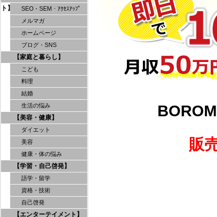
ト】
SEO・SEM・ｱｸｾｽｱｯﾌﾟ
メルマガ
ホームページ
ブログ・SNS
【家庭と暮らし】
こども
料理
結婚
BORO
生活の悩み
【美容・健康】
ダイエット
販
美容
健康・体の悩み
【学習・自己啓発】
語学・留学
資格・技術
自己啓発
【エンターテイメント】