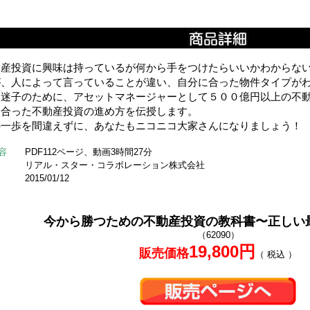
動産投資に興味は持っているが何から手をつけたらいいかわからな
が、人によって言っていることが違い、自分に合った物件タイプが
資迷子のために、アセットマネージャーとして５００億円以上の不
に合った不動産投資の進め方を伝授します。
の一歩を間違えずに、あなたもニコニコ大家さんになりましょう！
容
PDF112ページ、動画3時間27分
リアル・スター・コラボレーション株式会社
2015/01/12
今から勝つための不動産投資の教科書〜正しい
（62090）
19,800円
販売価格
（ 税込 ）