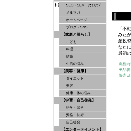
ト】
SEO・SEM・ｱｸｾｽｱｯﾌﾟ
メルマガ
ホームページ
ブログ・SNS
「不
【家庭と暮らし】
みた
産投
こども
なた
料理
最初
結婚
生活の悩み
商品内
出品者
【美容・健康】
販売日
ダイエット
美容
健康・体の悩み
【学習・自己啓発】
語学・留学
資格・技術
自己啓発
【エンターテイメント】