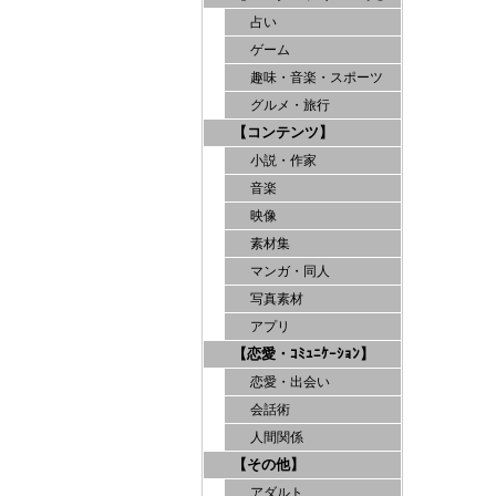
占い
ゲーム
趣味・音楽・スポーツ
グルメ・旅行
【コンテンツ】
小説・作家
音楽
映像
素材集
マンガ・同人
写真素材
アプリ
【恋愛・ｺﾐｭﾆｹｰｼｮﾝ】
恋愛・出会い
会話術
人間関係
【その他】
アダルト