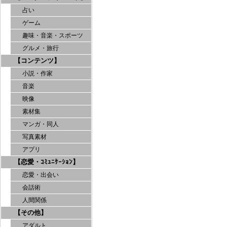
占い
ゲーム
趣味・音楽・スポーツ
グルメ・旅行
【コンテンツ】
小説・作家
音楽
映像
素材集
マンガ・同人
写真素材
アプリ
【恋愛・ｺﾐｭﾆｹｰｼｮﾝ】
恋愛・出会い
会話術
人間関係
【その他】
アダルト