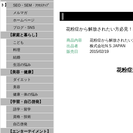
ト】
SEO・SEM・ｱｸｾｽｱｯﾌﾟ
メルマガ
ホームページ
ブログ・SNS
花粉症から解放されたい方必見！
【家庭と暮らし】
商品内容
花粉症から解放されたい
こども
出品者
株式会社N.S.JAPAN
料理
販売日
2015/02/19
結婚
生活の悩み
花粉症
【美容・健康】
ダイエット
美容
健康・体の悩み
【学習・自己啓発】
語学・留学
資格・技術
自己啓発
【エンターテイメント】