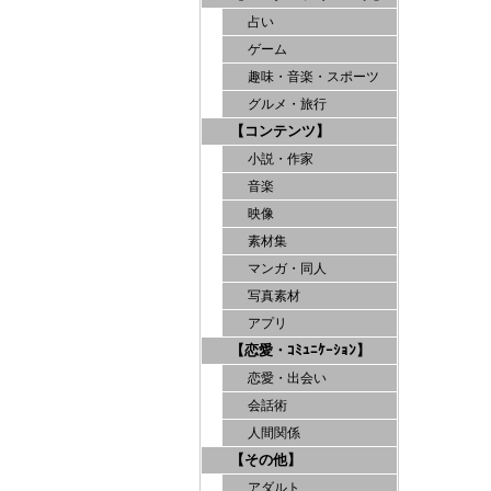
占い
ゲーム
趣味・音楽・スポーツ
グルメ・旅行
【コンテンツ】
小説・作家
音楽
映像
素材集
マンガ・同人
写真素材
アプリ
【恋愛・ｺﾐｭﾆｹｰｼｮﾝ】
恋愛・出会い
会話術
人間関係
【その他】
アダルト