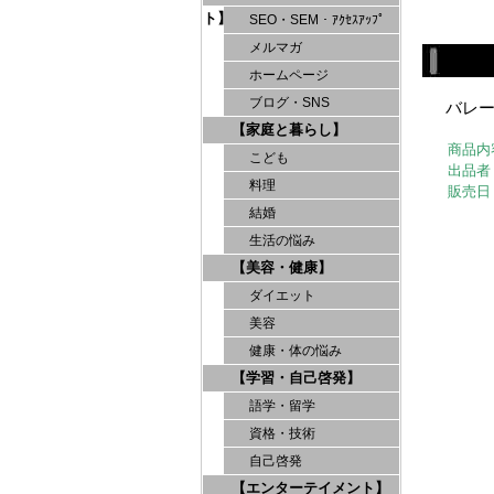
ト】
SEO・SEM・ｱｸｾｽｱｯﾌﾟ
メルマガ
ホームページ
ブログ・SNS
バレ
【家庭と暮らし】
商品内
こども
出品者
料理
販売日
結婚
生活の悩み
【美容・健康】
ダイエット
美容
健康・体の悩み
【学習・自己啓発】
語学・留学
資格・技術
自己啓発
【エンターテイメント】