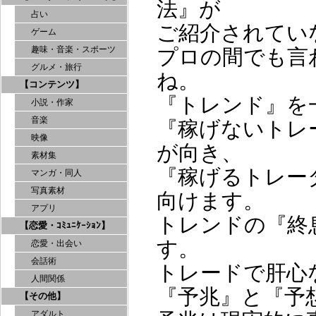
法』が
占い
ご紹介されてい
ゲーム
趣味・音楽・スポーツ
プロの間でも言
グルメ・旅行
ね。
【コンテンツ】
『トレンド』を
小説・作家
音楽
『稼げないトレ
映像
が向き、
素材集
『稼げるトレー
マンガ・同人
写真素材
向けます。
アプリ
トレンドの『終
【恋愛・ｺﾐｭﾆｹｰｼｮﾝ】
す。
恋愛・出会い
会話術
トレードで肝心
人間関係
『予兆』と『予
【その他】
アダルト