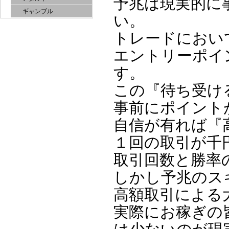
予兆は現実的に
ギャンブル
い。
トレードにおい
エントリーポイ
す。
この『待ち受け
事前にポイント
自信が有れば『
１回の取引が千
取引回数と勝率
しかし予兆のス
高額取引による
実際にお稼ぎの