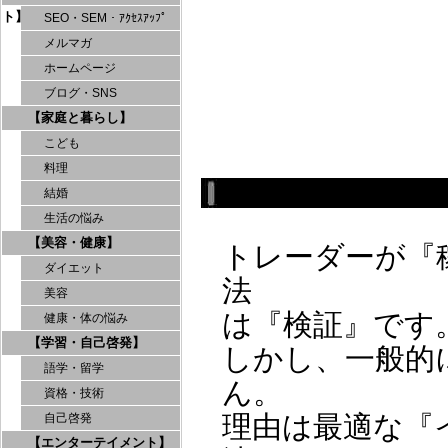
ト】
SEO・SEM・ｱｸｾｽｱｯﾌﾟ
メルマガ
ホームページ
ブログ・SNS
【家庭と暮らし】
こども
料理
結婚
生活の悩み
【美容・健康】
トレーダーが『
ダイエット
法
美容
は『検証』です
健康・体の悩み
【学習・自己啓発】
しかし、一般的
語学・留学
ん。
資格・技術
理由は最適な『
自己啓発
【エンターテイメント】