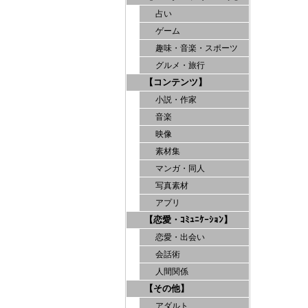
占い
ゲーム
趣味・音楽・スポーツ
グルメ・旅行
【コンテンツ】
小説・作家
音楽
映像
素材集
マンガ・同人
写真素材
アプリ
【恋愛・ｺﾐｭﾆｹｰｼｮﾝ】
恋愛・出会い
会話術
人間関係
【その他】
アダルト