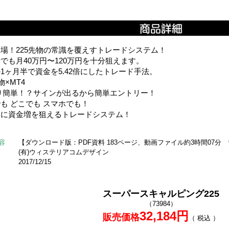
場！225先物の常識を覆えすトレードシステム！
でも月40万円〜120万円を十分狙えます。
1ヶ月半で資金を5.42倍にしたトレード手法。
物×MT4
り簡単！？サインが出るから簡単エントリー！
も どこでも スマホでも！
的に資金増を狙えるトレードシステム！
容
【ダウンロード版：PDF資料 183ページ、動画ファイル約3時間07分
(有)ウィステリアコムデザイン
2017/12/15
スーパースキャルピング225
（73984）
32,184円
販売価格
（ 税込 ）