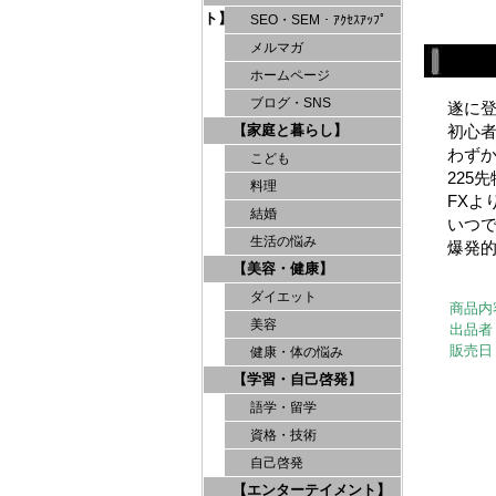
ト】
SEO・SEM・ｱｸｾｽｱｯﾌﾟ
メルマガ
ホームページ
ブログ・SNS
遂に登
【家庭と暮らし】
初心者
わずか
こども
225先
料理
FXよ
結婚
いつで
生活の悩み
爆発
【美容・健康】
ダイエット
商品内
美容
出品者
販売日
健康・体の悩み
【学習・自己啓発】
語学・留学
資格・技術
自己啓発
【エンターテイメント】