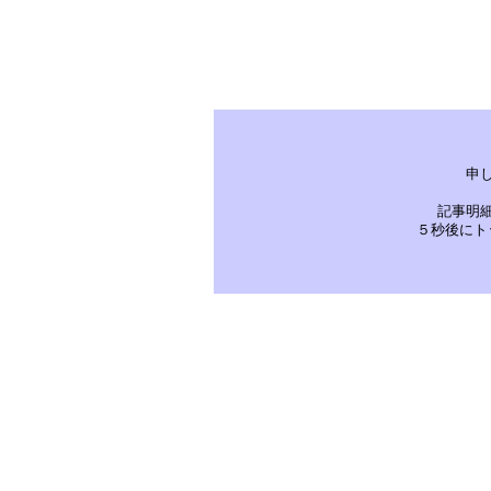
申
記事明
５秒後にト