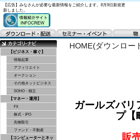
【広告】みなさんが必要な最新情報をご紹介します。8月9日新規更
新しました。
HOME(ダウンロー
【ビジネス・稼ぐ】
情報起業
アフィリエイト
オークション
その他ネットビジネス
SOHO・独立
【マネー・運用】
ガールズバリ
FX
プ【
株式・IPO
先物取引
ファンド・不動産
販
【コンピューターとネッ