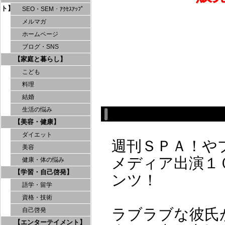
ト】
SEO・SEM・ｱｸｾｽｱｯﾌﾟ
メルマガ
ホームページ
ブログ・SNS
【家庭と暮らし】
こども
料理
結婚
生活の悩み
【美容・健康】
ダイエット
週刊ＳＰＡ！や
美容
メディア出演１
健康・体の悩み
【学習・自己啓発】
ンツ！
語学・留学
資格・技術
ラブラブな彼氏
自己啓発
【エンターテイメント】