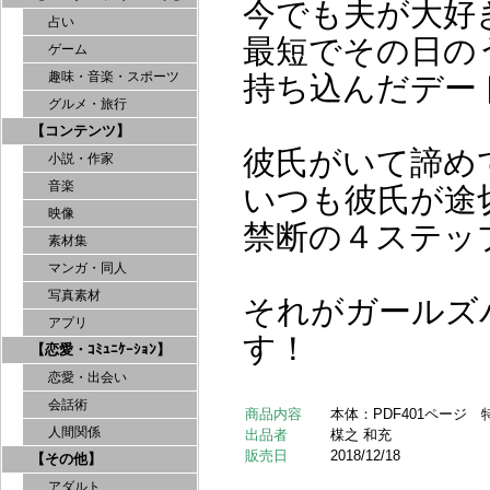
今でも夫が大好
占い
最短でその日の
ゲーム
趣味・音楽・スポーツ
持ち込んだデー
グルメ・旅行
【コンテンツ】
彼氏がいて諦め
小説・作家
音楽
いつも彼氏が途
映像
禁断の４ステッ
素材集
マンガ・同人
写真素材
それがガールズ
アプリ
す！
【恋愛・ｺﾐｭﾆｹｰｼｮﾝ】
恋愛・出会い
会話術
商品内容
本体：PDF401ページ 
人間関係
出品者
楳之 和充
販売日
2018/12/18
【その他】
アダルト