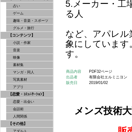
5.メーカー・
占い
る人
ゲーム
趣味・音楽・スポーツ
グルメ・旅行
など、アパレル
【コンテンツ】
象にしています
小説・作家
音楽
す。
映像
素材集
商品内容
PDF32ページ
マンガ・同人
出品者
有限会社エルミニヨン
写真素材
販売日
2019/01/02
アプリ
【恋愛・ｺﾐｭﾆｹｰｼｮﾝ】
恋愛・出会い
メンズ技術大
会話術
人間関係
【その他】
販
アダルト