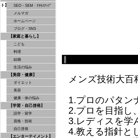
ト】
SEO・SEM・ｱｸｾｽｱｯﾌﾟ
メルマガ
ホームページ
ブログ・SNS
【家庭と暮らし】
こども
料理
結婚
生活の悩み
【美容・健康】
メンズ技術大百
ダイエット
美容
1.プロのパタ
健康・体の悩み
【学習・自己啓発】
2.プロを目指
語学・留学
3.レディスを
資格・技術
4.教える指針
自己啓発
【エンターテイメント】