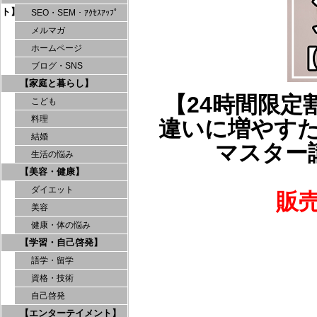
ト】
SEO・SEM・ｱｸｾｽｱｯﾌﾟ
メルマガ
ホームページ
ブログ・SNS
【家庭と暮らし】
【24時間限定
こども
料理
違いに増やす
結婚
マスター
生活の悩み
【美容・健康】
ダイエット
販
美容
健康・体の悩み
【学習・自己啓発】
語学・留学
資格・技術
自己啓発
【エンターテイメント】