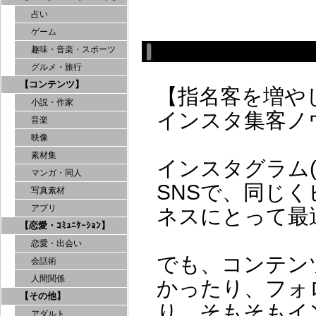
占い
ゲーム
趣味・音楽・スポーツ
グルメ・旅行
【コンテンツ】
【指名客を増や
小説・作家
インスタ集客ノ
音楽
映像
素材集
インスタグラム(i
マンガ・同人
SNSで、同じ
写真素材
アプリ
ネスにとって最
【恋愛・ｺﾐｭﾆｹｰｼｮﾝ】
恋愛・出会い
でも、コンテン
会話術
人間関係
かったり、フォ
【その他】
り、そもそもイ
アダルト