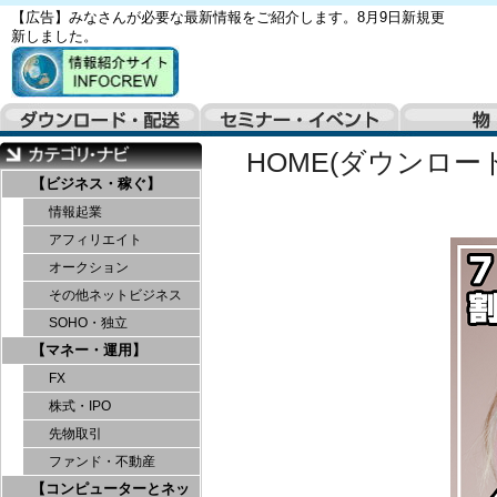
【広告】みなさんが必要な最新情報をご紹介します。8月9日新規更
新しました。
HOME(ダウンロー
【ビジネス・稼ぐ】
情報起業
アフィリエイト
オークション
その他ネットビジネス
SOHO・独立
【マネー・運用】
FX
株式・IPO
先物取引
ファンド・不動産
【コンピューターとネッ