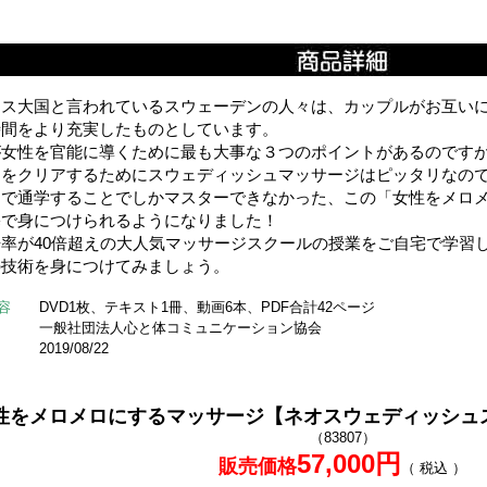
クス大国と言われているスウェーデンの人々は、カップルがお互い
時間をより充実したものとしています。
が女性を官能に導くために最も大事な３つのポイントがあるのです
らをクリアするためにスウェディッシュマッサージはピッタリなの
まで通学することでしかマスターできなかった、この「女性をメロ
宅で身につけられるようになりました！
倍率が40倍超えの大人気マッサージスクールの授業をご自宅で学習
の技術を身につけてみましょう。
容
DVD1枚、テキスト1冊、動画6本、PDF合計42ページ
一般社団法人心と体コミュニケーション協会
2019/08/22
性をメロメロにするマッサージ【ネオスウェディッシュ
（83807）
57,000円
販売価格
（ 税込 ）