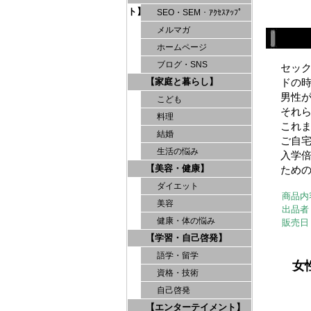
ト】
SEO・SEM・ｱｸｾｽｱｯﾌﾟ
メルマガ
ホームページ
ブログ・SNS
セッ
【家庭と暮らし】
ドの
男性
こども
それ
料理
これ
結婚
ご自
生活の悩み
入学
【美容・健康】
ため
ダイエット
商品内
美容
出品者
健康・体の悩み
販売日
【学習・自己啓発】
語学・留学
女
資格・技術
自己啓発
【エンターテイメント】