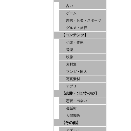
占い
ゲーム
趣味・音楽・スポーツ
グルメ・旅行
【コンテンツ】
小説・作家
音楽
映像
素材集
マンガ・同人
写真素材
アプリ
【恋愛・ｺﾐｭﾆｹｰｼｮﾝ】
恋愛・出会い
会話術
人間関係
【その他】
アダルト