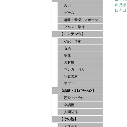
出品者
占い
販売日
ゲーム
趣味・音楽・スポーツ
グルメ・旅行
【コンテンツ】
小説・作家
音楽
映像
素材集
マンガ・同人
写真素材
アプリ
【恋愛・ｺﾐｭﾆｹｰｼｮﾝ】
恋愛・出会い
会話術
人間関係
【その他】
アダルト