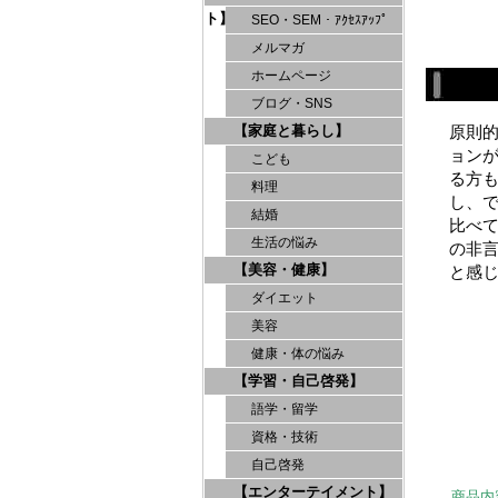
ト】
SEO・SEM・ｱｸｾｽｱｯﾌﾟ
メルマガ
ホームページ
ブログ・SNS
【家庭と暮らし】
原則
ョン
こども
る方
料理
し、
結婚
比べ
生活の悩み
の非
【美容・健康】
と感
ダイエット
美容
健康・体の悩み
【学習・自己啓発】
語学・留学
資格・技術
自己啓発
【エンターテイメント】
商品内