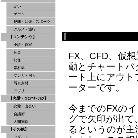
占い
ゲーム
趣味・音楽・スポーツ
グルメ・旅行
【コンテンツ】
小説・作家
音楽
FX、CFD、
映像
動とチャートパ
素材集
ート上にアウト
マンガ・同人
写真素材
ーターです。
アプリ
【恋愛・ｺﾐｭﾆｹｰｼｮﾝ】
今までのFXの
恋愛・出会い
会話術
グで矢印が出て
人間関係
るというのが主
【その他】
アダルト