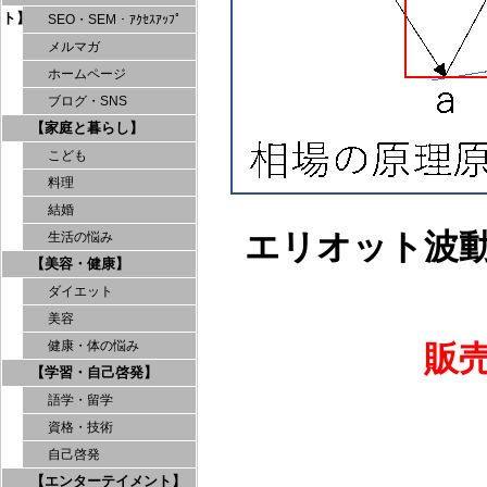
ト】
SEO・SEM・ｱｸｾｽｱｯﾌﾟ
メルマガ
ホームページ
ブログ・SNS
【家庭と暮らし】
こども
料理
結婚
エリオット波
生活の悩み
【美容・健康】
ダイエット
美容
健康・体の悩み
販
【学習・自己啓発】
語学・留学
資格・技術
自己啓発
【エンターテイメント】