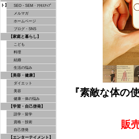
ト】
SEO・SEM・ｱｸｾｽｱｯﾌﾟ
メルマガ
ホームページ
ブログ・SNS
【家庭と暮らし】
こども
料理
結婚
生活の悩み
【美容・健康】
ダイエット
『素敵な体の
美容
健康・体の悩み
【学習・自己啓発】
語学・留学
販
資格・技術
自己啓発
【エンターテイメント】