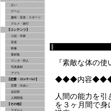
占い
ゲーム
趣味・音楽・スポーツ
グルメ・旅行
【コンテンツ】
小説・作家
音楽
映像
素材集
『素敵な体の使
マンガ・同人
写真素材
アプリ
◆◆◆内容◆◆
【恋愛・ｺﾐｭﾆｹｰｼｮﾝ】
恋愛・出会い
会話術
人間の能力を引
人間関係
を３ヶ月間で身
【その他】
アダルト