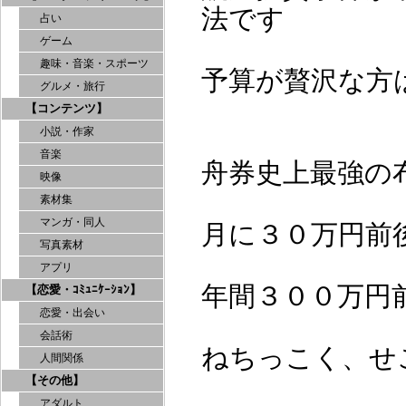
法です
占い
ゲーム
趣味・音楽・スポーツ
予算が贅沢な方
グルメ・旅行
【コンテンツ】
小説・作家
音楽
舟券史上最強の
映像
素材集
マンガ・同人
月に３０万円前
写真素材
アプリ
年間３００万円
【恋愛・ｺﾐｭﾆｹｰｼｮﾝ】
恋愛・出会い
会話術
ねちっこく、せ
人間関係
【その他】
アダルト