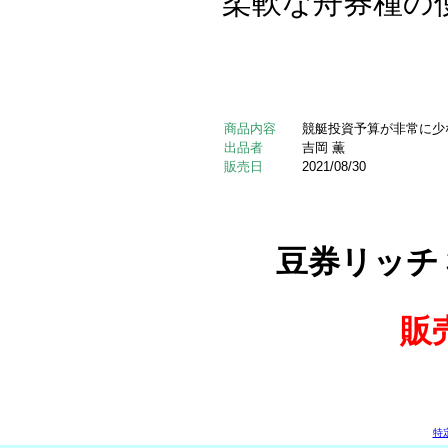
柔軟な舟券種の
商品内容
競艇投資予算が非常に少
出品者
吉岡 薫
販売日
2021/08/30
豆券リッチ
販
特