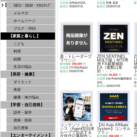
出品者
合同会社QOL
出品者
村尾 昌彦
販
ト】
SEO・SEM・ｱｸｾｽｱｯﾌﾟ
販売日
2026/07/31
販売日
2026/07/18
メルマガ
ホームページ
ブログ・SNS
【家庭と暮らし】
こども
料理
真・トレーダーズ
ZEN SENTINEL
Z
結婚
ラウンジ
MULTI版｜MT5専
L
用 FX裁量補助
販売価格
298,000
円
生活の悩み
EA（複数口座
出品者
LTCM合同会社
対・・・
販売日
2026/07/06
【美容・健康】
販売価格
39,800
円
販
出品者
Life-Rebirth飯田株式
出
ダイエット
会社
会
販売日
2026/07/05
販
美容
健康・体の悩み
【学習・自己啓発】
語学・留学
資格・技術
コンテンツ ジェネ
【AI Auto Affiliate
自己啓発
シス（Agent型自律
System】コンサル
ループで自走する
プラン
【エンターテイメント】
次世代記事制作シ
販売価格
398,000
円