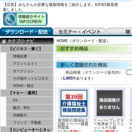
【広告】みなさんが必要な最新情報をご紹介します。8月9日新規更
新しました。
HOME（ダウンロード・配送）
【ビジネス・稼ぐ】
情報起業
アフィリエイト
オークション
商品検索（ダウンロード販売内）：
（
1,805
件あります）
その他ネットビジネス
SOHO・独立
【マネー・運用】
FX
株式・IPO
先物取引
第39回介護福祉士
スーパープレデタ
ファンド・不動産
試験スーパー模擬
ー馬券術プロフェ
問題集
ッショナル版
販
【コンピューターとネッ
販売価格
18,000
円
販売価格
148,000
円
出