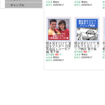
出品者
季想社
出品者
季想社
販
ギャンブル
販売日
2026/06/17
販売日
2026/06/17
出
販
聞き流すだけで 英
聞き流すだけで 英
R
語をマスター 日常
語をマスター イソ
英会話＋ユーモア
ップ物語 電子版
編 電子版
販売価格
962
円
販
販売価格
962
円
出品者
季想社
出
出品者
季想社
販売日
2026/06/17
販
販売日
2026/06/17