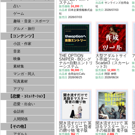
ステム）
出品者
サンラインズ合同会
販
占い
販売価格
24,200
円
社
出
出品者
日本企業情報株式会
販売日
2026/07/03
販
ゲーム
社
販売日
2026/07/03
趣味・音楽・スポーツ
グルメ・旅行
【コンテンツ】
小説・作家
音楽
THE OPTION
大型アダルトサイ
映像
SNIPER - BOシグ
ト作成ツール
ナル+自動エントリ
Scarlet3（スカーレ
販
ーシステム
ット3）
素材集
出
販売価格
98,000
円
販売価格
12,800
円
販
マンガ・同人
出品者
合同会社Cafu
出品者
阿部 伸明
販売日
2026/06/25
販売日
2026/06/24
写真素材
アプリ
【恋愛・ｺﾐｭﾆｹｰｼｮﾝ】
恋愛・出会い
会話術
人間関係
聞き流すだけで 英
聞き流すだけで 英
【その他】
語をマスター 賢者
語をマスター ヨハ
の贈り物 電子版
ネの福音書 電子版
アダルト
販売価格
962
円
販売価格
2,886
円