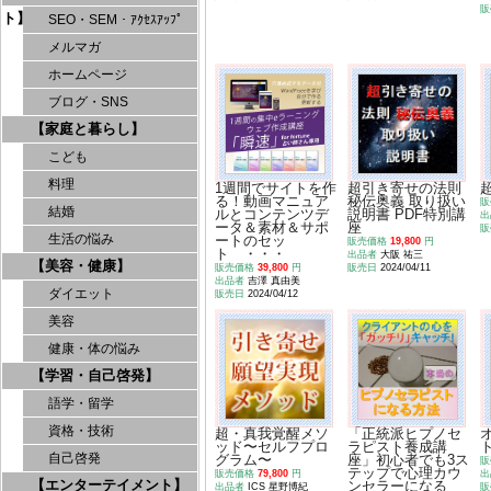
販
ト】
SEO・SEM・ｱｸｾｽｱｯﾌﾟ
メルマガ
ホームページ
ブログ・SNS
【家庭と暮らし】
こども
料理
1週間でサイトを作
超引き寄せの法則
る！動画マニュア
秘伝奥義 取り扱い
販
結婚
ルとコンテンツデ
説明書 PDF特別講
出
ータ＆素材＆サポ
座
販
生活の悩み
ートのセッ
販売価格
19,800
円
ト ・・・
出品者
大阪 祐三
【美容・健康】
販売価格
39,800
円
販売日
2024/04/11
出品者
吉澤 真由美
ダイエット
販売日
2024/04/12
美容
健康・体の悩み
【学習・自己啓発】
語学・留学
資格・技術
超・真我覚醒メソ
「正統派ヒプノセ
ッド〜セルフプロ
ラピスト養成講
自己啓発
グラム〜
座」初心者でも3ス
販
テップで心理カウ
販売価格
79,800
円
出
【エンターテイメント】
ンセラーになる
出品者
ICS 星野博紀
販