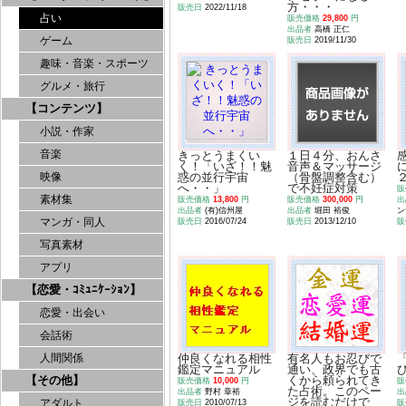
方・・・
販売日
2022/11/18
占い
販売価格
29,800
円
出品者
高橋 正仁
ゲーム
販売日
2019/11/30
趣味・音楽・スポーツ
グルメ・旅行
【コンテンツ】
小説・作家
音楽
きっとうまくい
１日４分、おんさ
く！「いざ！！魅
音声＆マッサージ
惑の並行宇宙
（骨盤調整含む）
映像
へ・・」
で不妊症対策
販
素材集
販売価格
13,800
円
販売価格
300,000
円
出
出品者
(有)信州屋
出品者
堀田 裕俊
ン
マンガ・同人
販売日
2016/07/24
販売日
2013/12/10
販
写真素材
アプリ
【恋愛・ｺﾐｭﾆｹｰｼｮﾝ】
恋愛・出会い
会話術
仲良くなれる相性
有名人もお忍びで
人間関係
鑑定マニュアル
通い、政界でも古
【その他】
くから頼られてき
販売価格
10,000
円
販
た占術。このペー
出品者
野村 章裕
出
ジを読むだけで
アダルト
販売日
2010/07/13
販