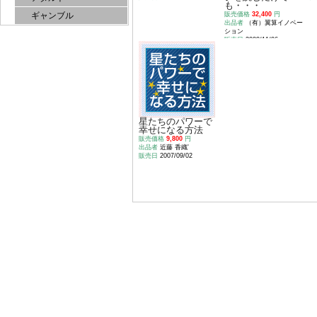
も・・・
販売価格
32,400
円
ギャンブル
出品者
（有）翼算イノベー
ション
販売日
2008/11/06
星たちのパワーで
幸せになる方法
販売価格
9,800
円
出品者
近藤 香織'
販売日
2007/09/02