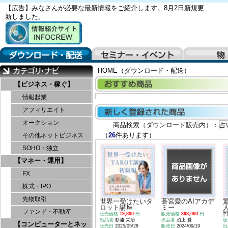
【広告】みなさんが必要な最新情報をご紹介します。8月2日新規更
新しました。
HOME（ダウンロード・配送）
【ビジネス・稼ぐ】
情報起業
アフィリエイト
オークション
商品検索（ダウンロード販売内）：
（
26
件あります）
その他ネットビジネス
SOHO・独立
【マネー・運用】
FX
株式・IPO
先物取引
世界一受けたいタ
蒼宮愛のAIアカデ
ロット講座
ミー
ファンド・不動産
販売価格
19,800
円
販売価格
398,000
円
出品者
杉浦 栄治
出品者
沼上 愛
販
【コンピューターとネッ
販売日
2025/05/28
販売日
2024/09/19
出